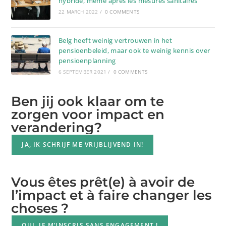
hybride, même après les mesures sanitaires
22 MARCH 2022
/
0 COMMENTS
Belg heeft weinig vertrouwen in het
pensioenbeleid, maar ook te weinig kennis over
pensioenplanning
6 SEPTEMBER 2021
/
0 COMMENTS
Ben jij ook klaar om te
zorgen voor impact en
verandering?
JA, IK SCHRIJF ME VRIJBLIJVEND IN!
Vous êtes prêt(e) à avoir de
l’impact et à faire changer les
choses ?
OUI, JE M’INSCRIS SANS ENGAGEMENT !