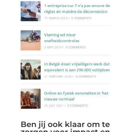
1 entreprise sur 7 n’a pas encore de
règles en matière de déconnexion
17 MARCH 2023
/
0 COMMENTS
Vlaming wil meer
snelheidscontroles
3 MAY 2019
/
0 COMMENTS
In België doen vrijwilligers werk dat
equivalent is aan 290.000 voltijdsen
21 FEBRUARY 2023
/
0 COMMENTS
Online en fysiek versmelten in ‘het
nieuwe normaal’
22 JULY 2021
/
0 COMMENTS
Ben jij ook klaar om te
zorgen voor impact en