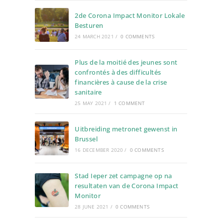
2de Corona Impact Monitor Lokale
Besturen
24 MARCH 2021
/
0 COMMENTS
Plus de la moitié des jeunes sont
confrontés à des difficultés
financières à cause de la crise
sanitaire
25 MAY 2021
/
1 COMMENT
Uitbreiding metronet gewenst in
Brussel
16 DECEMBER 2020
/
0 COMMENTS
Stad Ieper zet campagne op na
resultaten van de Corona Impact
Monitor
28 JUNE 2021
/
0 COMMENTS