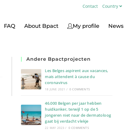
Contact
Country
FAQ
About Bpact
My profile
News
Andere Bpactprojecten
Les Belges aspirent aux vacances,
mais attendent à cause du
coronavirus
18 JUNE 2021
/
0 COMMENTS
46.000 Belgen per jaar hebben
huidkanker, terwijl 1 op de 5
jongeren niet naar de dermatoloog
gaat bij verdacht vlekje
22 MAY 2023
/
0 COMMENTS